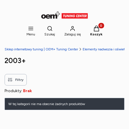
Produkty w koszyk
Otwórz wyszukiwarkę
Menu
Szukaj
Zaloguj się
Koszyk
Sklep internetowy tuning | OEM+ Tuning Center
Elementy nadwozia i oświetlen
2003+
Filtry
Produkty:
Brak
Lista produktów
W tej kategorii nie ma obecnie żadnych produktów