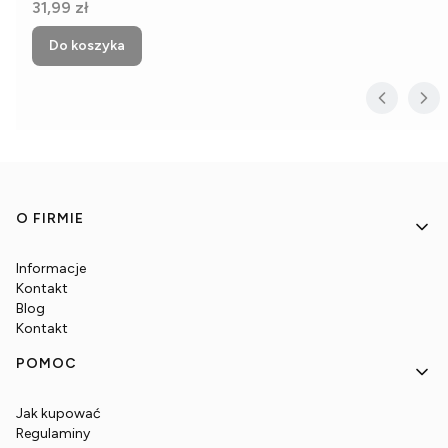
Cena
31,99 zł
Do koszyka
Linki w stopce
O FIRMIE
Informacje
Kontakt
Blog
Kontakt
POMOC
Jak kupować
Regulaminy