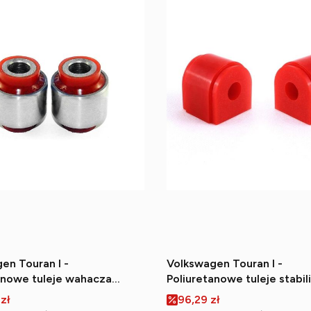
en Touran I -
Volkswagen Touran I -
anowe tuleje wahacza
Poliuretanowe tuleje stabil
górnego (zewnętrzne)
przedniego
romocyjna
Cena promocyjna
 zł
96,29 zł