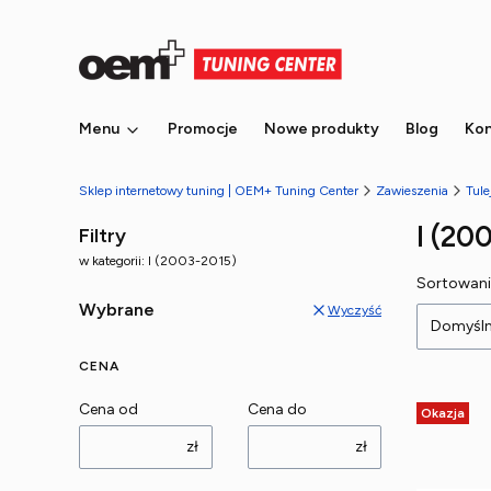
Menu
Promocje
Nowe produkty
Blog
Kon
Sklep internetowy tuning | OEM+ Tuning Center
Zawieszenia
Tule
I (20
Filtry
w kategorii: I (2003-2015)
Lista
Sortowani
Wybrane
Wyczyść
Domyśl
CENA
Cena od
Cena do
Okazja
zł
zł