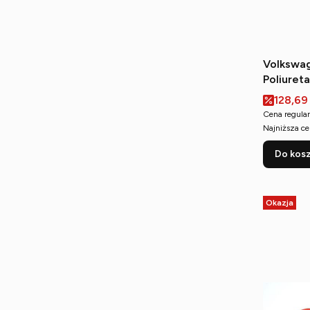
Volkswag
Poliuret
tylnego 
Cena p
128,69
Cena regular
Najniższa ce
Do kos
Okazja