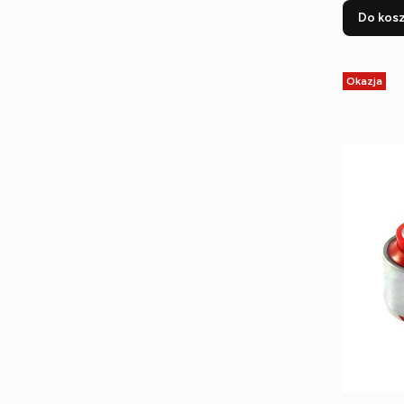
Do kos
Okazja