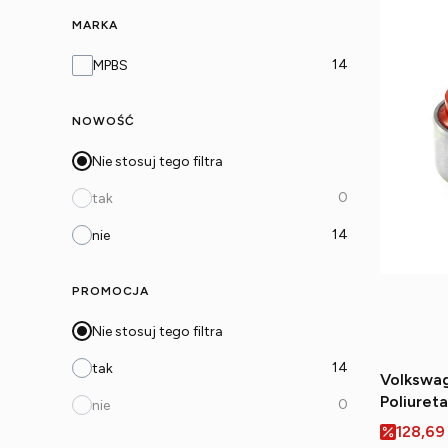
MARKA
Marka
14
MPBS
NOWOŚĆ
Nie stosuj tego filtra
0
tak
14
nie
PROMOCJA
Nie stosuj tego filtra
14
tak
Volkswag
Poliuret
0
nie
tylnego 
Cena p
128,69