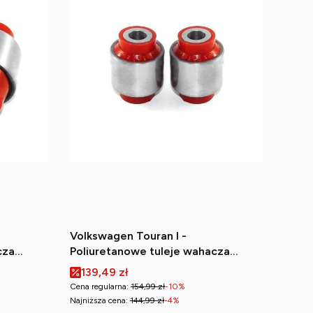
Volkswagen Touran I -
cza
Poliuretanowe tuleje wahacza
zne)
tylnego dolnego (zewnętrzne)
Cena promocyjna
139,49 zł
Cena regularna:
154,99 zł
-10%
Najniższa cena:
144,99 zł
-4%