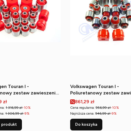
en Touran I -
Volkswagen Touran I -
anowy zestaw zawieszenia
Poliuretanowy zestaw zaw
go i tylnego
tylnego
romocyjna
Cena promocyjna
9 zł
861,29 zł
na:
1 316,99 zł
-10%
Cena regularna:
956,99 zł
-10%
na:
1 306,99 zł
-9%
Najniższa cena:
946,99 zł
-9%
 produkt
Do koszyka