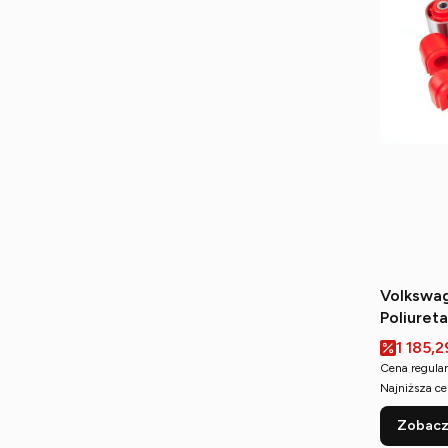
Volkswag
Poliuret
przednie
Cena p
1 185,2
Cena regular
Najniższa ce
Zobacz