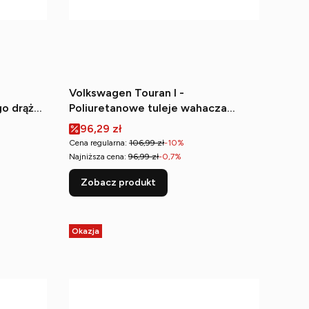
Volkswagen Touran I -
go drążka
Poliuretanowe tuleje wahacza
przedniego (przednie)
Cena promocyjna
96,29 zł
Cena regularna:
106,99 zł
-10%
Najniższa cena:
96,99 zł
-0,7%
Zobacz produkt
Okazja