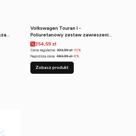
Volkswagen Touran I -
cza
Poliuretanowy zestaw zawieszenia
nie)
przedniego
Cena promocyjna
354,59 zł
Cena regularna:
393,99 zł
-10%
Najniższa cena:
383,99 zł
-8%
Zobacz produkt