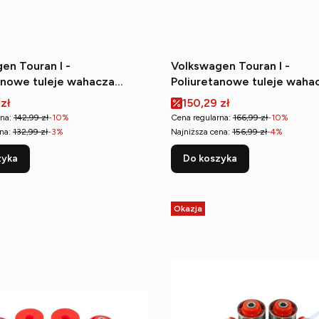
en Touran I -
Volkswagen Touran I -
anowe tuleje wahacza
Poliuretanowe tuleje waha
górnego (wewnętrzna)
tylnego wzdłużnego (przed
romocyjna
Cena promocyjna
 zł
150,29 zł
na:
142,99 zł
-10%
Cena regularna:
166,99 zł
-10%
na:
132,99 zł
-3%
Najniższa cena:
156,99 zł
-4%
zyka
Do koszyka
Okazja