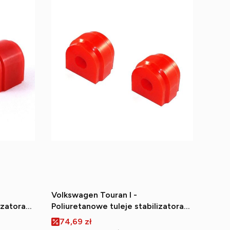
Volkswagen Touran I -
izatora
Poliuretanowe tuleje stabilizatora
tylnego
Cena promocyjna
74,69 zł