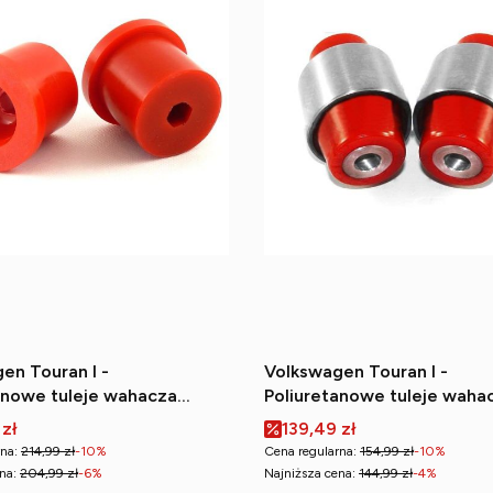
en Touran I -
Volkswagen Touran I -
anowe tuleje wahacza
Poliuretanowe tuleje waha
go (tylne)
tylnego dolnego (wewnętr
romocyjna
Cena promocyjna
 zł
139,49 zł
na:
214,99 zł
-10%
Cena regularna:
154,99 zł
-10%
na:
204,99 zł
-6%
Najniższa cena:
144,99 zł
-4%