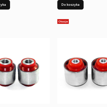
zyka
Do koszyka
Okazja