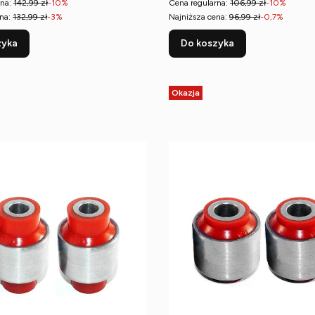
na:
142,99 zł
-10%
Cena regularna:
106,99 zł
-10%
na:
132,99 zł
-3%
Najniższa cena:
96,99 zł
-0,7%
zyka
Do koszyka
Okazja