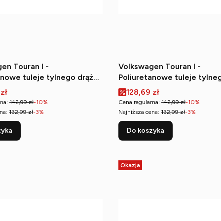
en Touran I -
Volkswagen Touran I -
anowe tuleje tylnego drążka
Poliuretanowe tuleje tylne
rzne)
(zewnętrzne)
romocyjna
Cena promocyjna
 zł
128,69 zł
na:
142,99 zł
-10%
Cena regularna:
142,99 zł
-10%
na:
132,99 zł
-3%
Najniższa cena:
132,99 zł
-3%
zyka
Do koszyka
Okazja