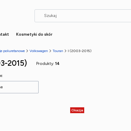
takt
Kosmetyki do skór
je poliuretanowe
Volkswagen
Touran
I (2003-2015)
03-2015)
Produkty:
14
 produktów
e:
ne
Okazja