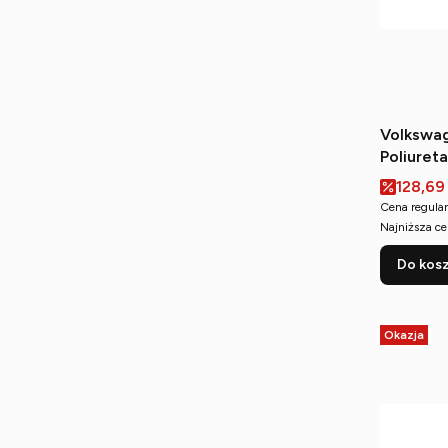
Volkswag
Poliuret
(wewnęt
Cena p
128,69
Cena regular
Najniższa ce
Do kos
Okazja