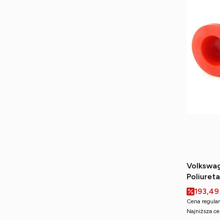
Volkswag
Poliuret
przednie
Cena p
193,49
Cena regular
Najniższa ce