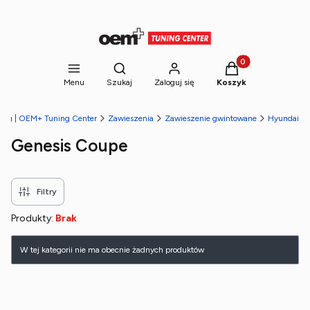
Produkty w koszyk
Otwórz wyszukiwarkę
Menu
Szukaj
Zaloguj się
Koszyk
ning | OEM+ Tuning Center
Zawieszenia
Zawieszenie gwintowane
Hyundai
Genesis Coupe
Filtry
Produkty:
Brak
Lista produktów
W tej kategorii nie ma obecnie żadnych produktów