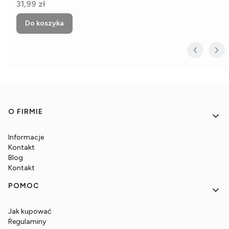
Cena
31,99 zł
Do koszyka
Linki w stopce
O FIRMIE
Informacje
Kontakt
Blog
Kontakt
POMOC
Jak kupować
Regulaminy