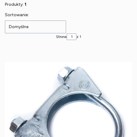
Produkty:
1
Lista produktów
Sortowanie:
Domyślne
Strona
z 1