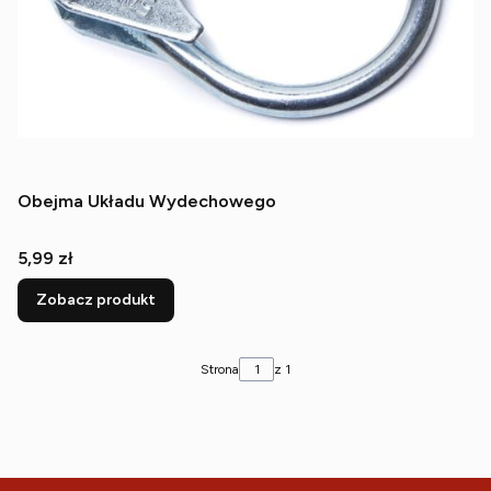
Obejma Układu Wydechowego
Cena
5,99 zł
Zobacz produkt
Strona
z 1