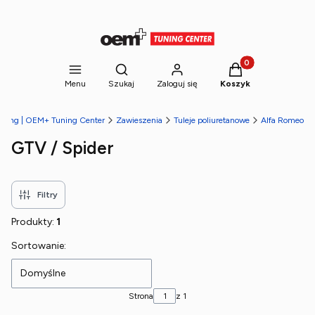
Produkty w koszyk
Otwórz wyszukiwarkę
Menu
Szukaj
Zaloguj się
Koszyk
tuning | OEM+ Tuning Center
Zawieszenia
Tuleje poliuretanowe
Alfa Romeo
GTV / Spider
Filtry
Produkty:
1
Lista produktów
Sortowanie:
Domyślne
Strona
z 1