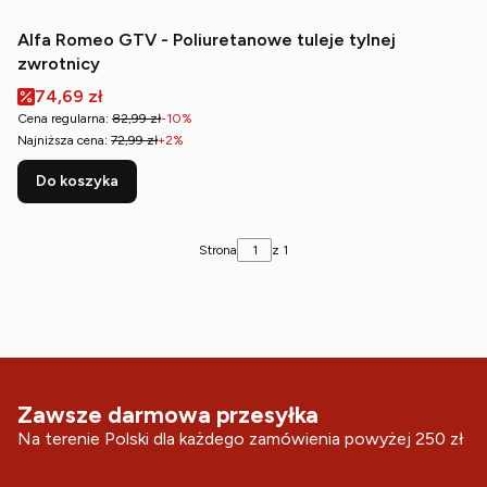
Alfa Romeo GTV - Poliuretanowe tuleje tylnej
zwrotnicy
Cena promocyjna
74,69 zł
Cena regularna:
82,99 zł
-10%
Najniższa cena:
72,99 zł
+2%
Do koszyka
Strona
z 1
Zawsze darmowa przesyłka
Na terenie Polski dla każdego zamówienia powyżej 250 zł