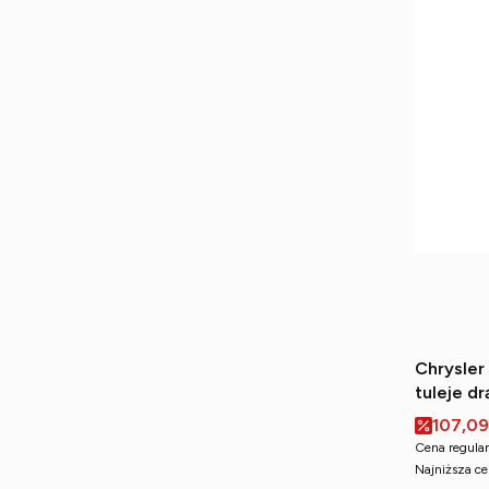
Chrysler
tuleje d
Cena p
107,09
Cena regular
Najniższa ce