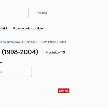
takt
Kosmetyki do skór
je poliuretanowe
Chrysler
300M (1998-2004)
 (1998-2004)
Produkty:
10
 produktów
e:
ne
Okazja