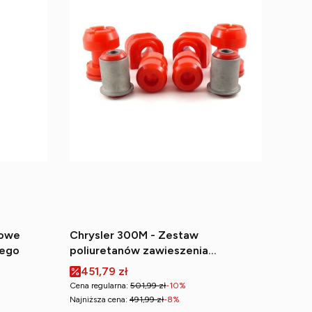
nowe
Chrysler 300M - Zestaw
iego
poliuretanów zawieszenia
przedniego
Cena promocyjna
451,79 zł
Cena regularna:
501,99 zł
-10%
Najniższa cena:
491,99 zł
-8%