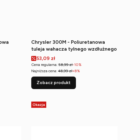
nowa
Chrysler 300M - Poliuretanowa
tuleja wahacza tylnego wzdłużnego
Cena promocyjna
53,09 zł
Cena regularna:
58,99 zł
-10%
Najniższa cena:
48,99 zł
+8%
Zobacz produkt
Okazja