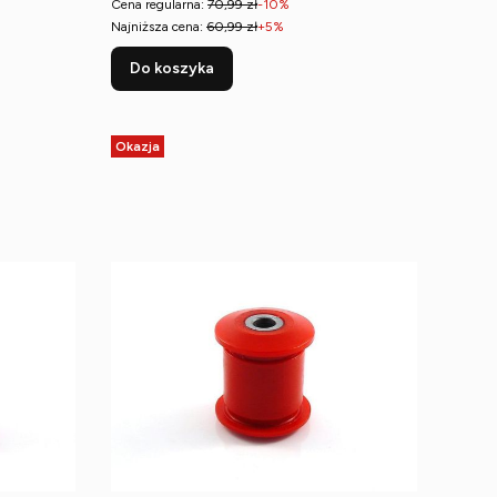
Cena regularna:
70,99 zł
-10%
Najniższa cena:
60,99 zł
+5%
Do koszyka
Okazja