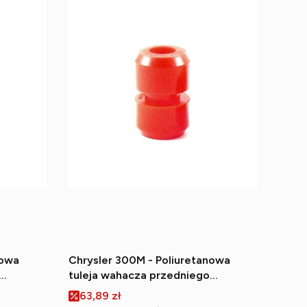
nowa
Chrysler 300M - Poliuretanowa
tuleja wahacza przedniego
(zewnętrzna)
Cena promocyjna
63,89 zł