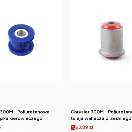
 300M - Poliuretanowa
Chrysler 300M - Poliureta
rążka kierowniczego
tuleja wahacza przedniego
(wewnętrzna)
romocyjna
Cena promocyjna
ł
63,89 zł