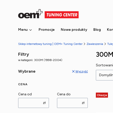
Menu
Promocje
Nowe produkty
Blog
Kon
Sklep internetowy tuning | OEM+ Tuning Center
Zawieszenia
Tule
300M
Filtry
w kategorii: 300M (1998-2004)
Lista
Sortowani
Wybrane
Wyczyść
Domyśl
CENA
Cena od
Cena do
Okazja
zł
zł