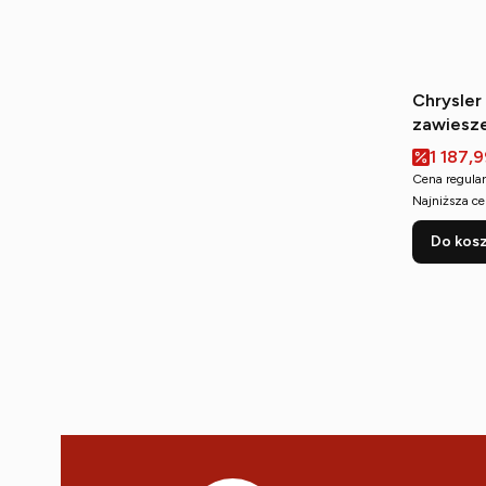
Chrysle
zawiesze
Cena p
1 187,9
Cena regular
Najniższa ce
Do kos