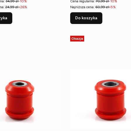
na:
34,99 zł
-10%
Cena regularna:
70,99 zł
-10%
na:
24,99 zł
+26%
Najniższa cena:
60,99 zł
+5%
zyka
Do koszyka
Okazja