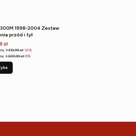
r 300M 1998-2004 Zestaw
nia przód i tył
romocyjna
9 zł
na:
1 319,99 zł
-10%
na:
1 309,99 zł
-9%
zyka