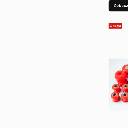
Zobacz
Okazja