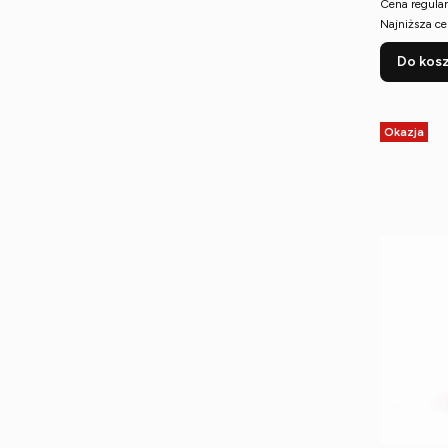
Cena regular
Najniższa ce
Do kos
Okazja