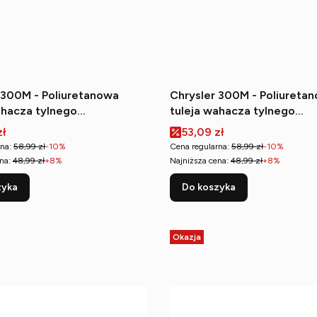
 300M - Poliuretanowa
Chrysler 300M - Poliureta
ahacza tylnego
tuleja wahacza tylnego
rzna)
(zewnętrzna)
romocyjna
Cena promocyjna
zł
53,09 zł
na:
58,99 zł
-10%
Cena regularna:
58,99 zł
-10%
na:
48,99 zł
+8%
Najniższa cena:
48,99 zł
+8%
zyka
Do koszyka
Okazja