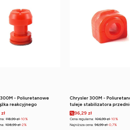
 300M - Poliuretanowe
Chrysler 300M - Poliureta
rążka reakcyjnego
tuleje stabilizatora przedn
romocyjna
Cena promocyjna
 zł
96,29 zł
na:
118,99 zł
-10%
Cena regularna:
106,99 zł
-10%
na:
108,99 zł
-2%
Najniższa cena:
96,99 zł
-0,7%