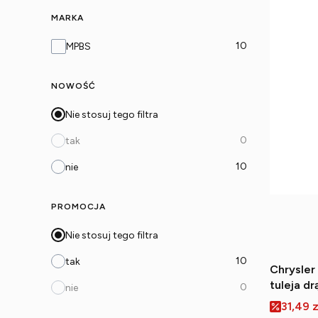
MARKA
Marka
10
MPBS
NOWOŚĆ
Nie stosuj tego filtra
0
tak
10
nie
PROMOCJA
Nie stosuj tego filtra
10
tak
Chrysler
tuleja d
0
nie
Cena p
31,49 z