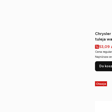
Chrysler
tuleja w
(wewnęt
Cena p
53,09 
Cena regular
Najniższa ce
Do kos
Okazja