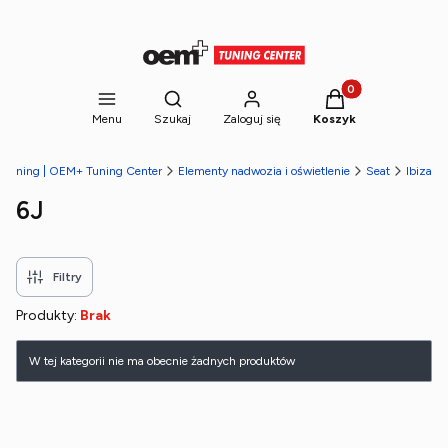
Produkty w koszyk
Otwórz wyszukiwarkę
Menu
Szukaj
Zaloguj się
Koszyk
y tuning | OEM+ Tuning Center
Elementy nadwozia i oświetlenie
Seat
Ibiza
6J
Filtry
Produkty:
Brak
Lista produktów
W tej kategorii nie ma obecnie żadnych produktów