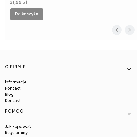
Cena
31,99 zł
Do koszyka
Linki w stopce
O FIRMIE
Informacje
Kontakt
Blog
Kontakt
POMOC
Jak kupować
Regulaminy