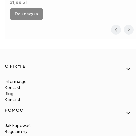
Cena
31,99 zł
Do koszyka
Linki w stopce
O FIRMIE
Informacje
Kontakt
Blog
Kontakt
POMOC
Jak kupować
Regulaminy