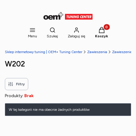
Produkty w koszyk
Otwórz wyszukiwarkę
Menu
Szukaj
Zaloguj się
Koszyk
Sklep internetowy tuning | OEM+ Tuning Center
Zawieszenia
Zawieszenie g
W202
Filtry
Produkty:
Brak
Lista produktów
W tej kategorii nie ma obecnie żadnych produktów