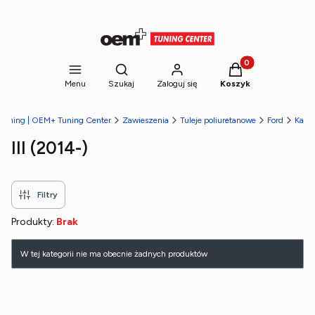
Produkty w koszyk
Otwórz wyszukiwarkę
Menu
Szukaj
Zaloguj się
Koszyk
 tuning | OEM+ Tuning Center
Zawieszenia
Tuleje poliuretanowe
Ford
Ka
III (2014-)
Filtry
Produkty:
Brak
Lista produktów
W tej kategorii nie ma obecnie żadnych produktów