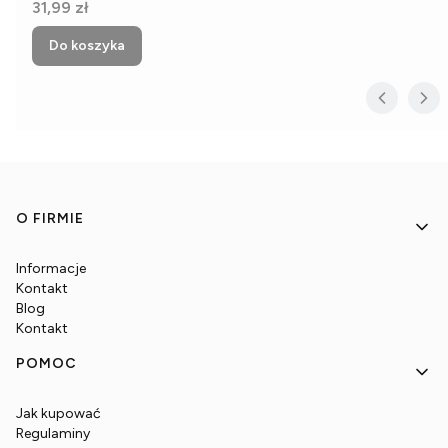
Cena
31,99 zł
Do koszyka
Linki w stopce
O FIRMIE
Informacje
Kontakt
Blog
Kontakt
POMOC
Jak kupować
Regulaminy