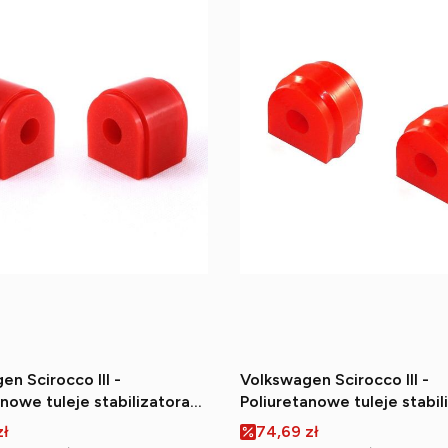
en Scirocco III -
Volkswagen Scirocco III -
anowe tuleje stabilizatora
Poliuretanowe tuleje stabil
ego
tylnego
romocyjna
Cena promocyjna
zł
74,69 zł