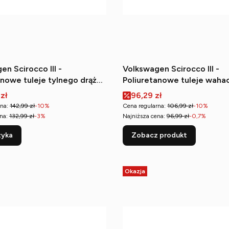
en Scirocco III -
Volkswagen Scirocco III -
anowe tuleje tylnego drążka
Poliuretanowe tuleje waha
rzne)
przedniego (przednie)
romocyjna
Cena promocyjna
 zł
96,29 zł
na:
142,99 zł
-10%
Cena regularna:
106,99 zł
-10%
na:
132,99 zł
-3%
Najniższa cena:
96,99 zł
-0,7%
zyka
Zobacz produkt
Okazja