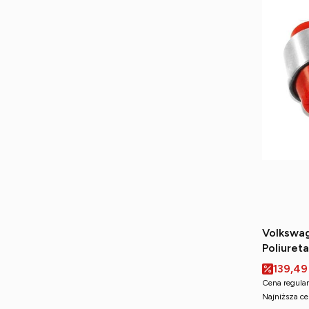
Volkswag
Poliuret
tylnego 
Cena p
139,49
Cena regular
Najniższa ce