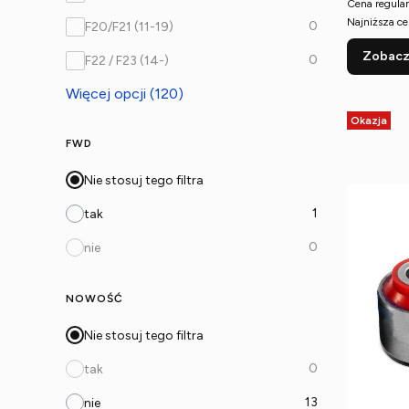
Cena regular
Najniższa ce
0
F20/F21 (11-19)
Zobacz
0
F22 / F23 (14-)
Więcej opcji (120)
Okazja
FWD
Nie stosuj tego filtra
1
tak
0
nie
NOWOŚĆ
Nie stosuj tego filtra
0
tak
13
nie