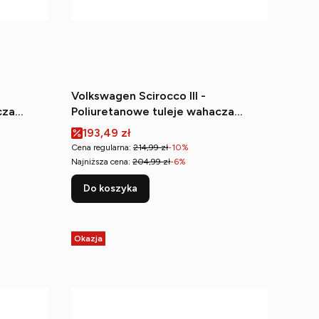
Volkswagen Scirocco III -
cza
Poliuretanowe tuleje wahacza
przedniego tylne
Cena promocyjna
193,49 zł
Cena regularna:
214,99 zł
-10%
Najniższa cena:
204,99 zł
-6%
Do koszyka
Okazja