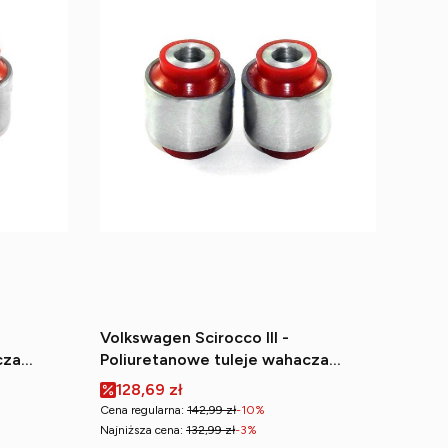
Volkswagen Scirocco III -
cza
Poliuretanowe tuleje wahacza
zne)
tylnego górnego (wewnętrzna)
Cena promocyjna
128,69 zł
Cena regularna:
142,99 zł
-10%
Najniższa cena:
132,99 zł
-3%