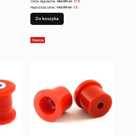
Cena regularna:
142,99 zł
-10%
Najniższa cena:
132,99 zł
-3%
Do koszyka
Okazja