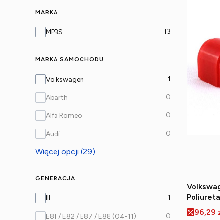
MARKA
Marka
13
MPBS
MARKA SAMOCHODU
Marka samochodu
1
Volkswagen
0
Abarth
0
Alfa Romeo
0
Audi
Więcej opcji (29)
GENERACJA
Volkswag
Generacja
Poliuret
1
III
przedni
Cena p
96,29 
0
E81 / E82 / E87 / E88 (04-11)