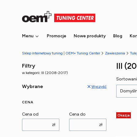
Menu
Promocje
Nowe produkty
Blog
Kon
Sklep internetowy tuning | OEM+ Tuning Center
Zawieszenia
Tule
III (
Filtry
w kategorii: III (2008-2017)
Lista
Sortowani
Wybrane
Wyczyść
Domyśl
CENA
Cena od
Cena do
Okazja
zł
zł