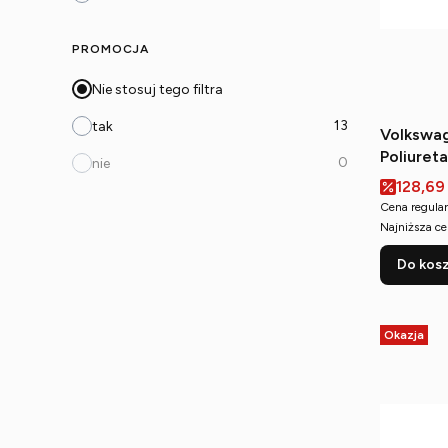
PROMOCJA
Nie stosuj tego filtra
13
tak
Volkswag
Poliuret
0
nie
(zewnęt
Cena p
128,69
Cena regular
Najniższa ce
Do kos
Okazja