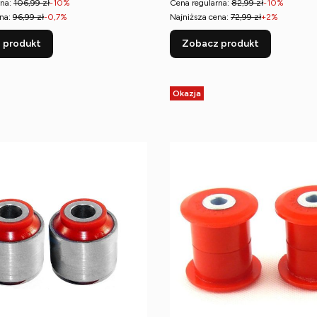
na:
106,99 zł
-10%
Cena regularna:
82,99 zł
-10%
na:
96,99 zł
-0,7%
Najniższa cena:
72,99 zł
+2%
 produkt
Zobacz produkt
Okazja