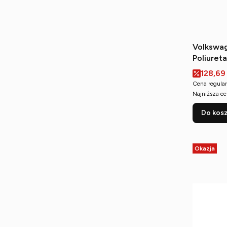
Volkswag
Poliuret
tylnego 
Cena p
128,69
Cena regular
Najniższa ce
Do kos
Okazja