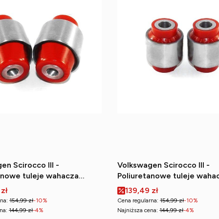
en Scirocco III -
Volkswagen Scirocco III -
anowe tuleje wahacza
Poliuretanowe tuleje waha
dolnego (wewnętrzne)
tylnego dolnego (zewnętr
romocyjna
Cena promocyjna
 zł
139,49 zł
na:
154,99 zł
-10%
Cena regularna:
154,99 zł
-10%
na:
144,99 zł
-4%
Najniższa cena:
144,99 zł
-4%