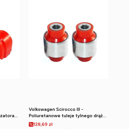
Volkswagen Scirocco III -
izatora
Poliuretanowe tuleje tylnego drążka
(wewnętrzne)
Cena promocyjna
128,69 zł