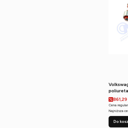
Volkswag
poliuret
tylnego
Cena p
861,29
Cena regular
Najniższa ce
Do kos