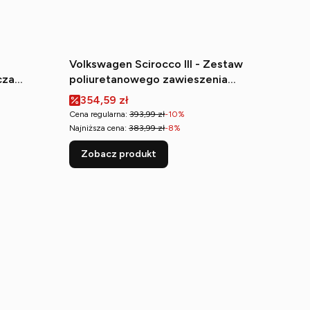
Volkswagen Scirocco III - Zestaw
cza
poliuretanowego zawieszenia
nie)
przedniego
Cena promocyjna
354,59 zł
Cena regularna:
393,99 zł
-10%
Najniższa cena:
383,99 zł
-8%
Zobacz produkt