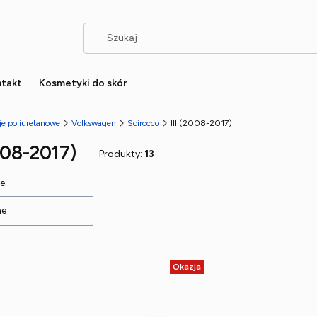
takt
Kosmetyki do skór
je poliuretanowe
Volkswagen
Scirocco
III (2008-2017)
2008-2017)
Produkty:
13
 produktów
e:
ne
Okazja