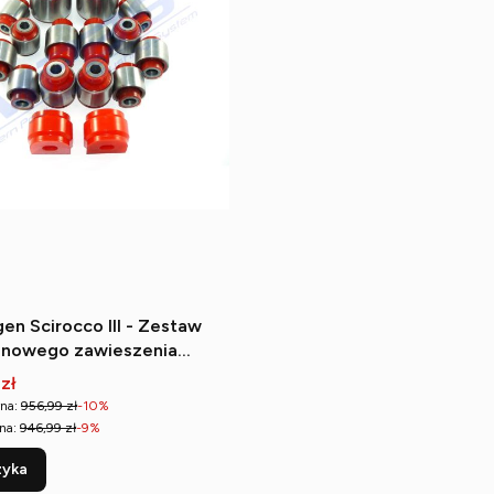
en Scirocco III - Zestaw
anowego zawieszenia
romocyjna
 zł
na:
956,99 zł
-10%
na:
946,99 zł
-9%
zyka