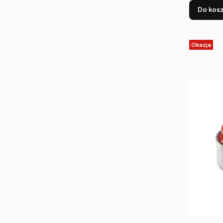
Do kos
Okazja