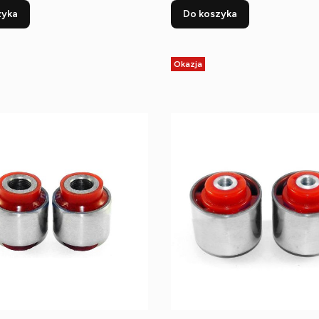
zyka
Do koszyka
Okazja