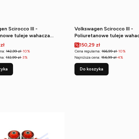
en Scirocco III -
Volkswagen Scirocco III -
anowe tuleje wahacza
Poliuretanowe tuleje waha
górnego (zewnętrzna)
tylnego wzdłużnego (przed
romocyjna
Cena promocyjna
 zł
150,29 zł
na:
142,99 zł
-10%
Cena regularna:
166,99 zł
-10%
na:
132,99 zł
-3%
Najniższa cena:
156,99 zł
-4%
zyka
Do koszyka