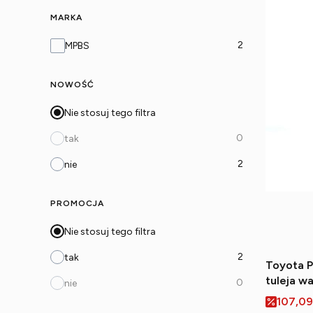
MARKA
Marka
2
MPBS
NOWOŚĆ
Nie stosuj tego filtra
0
tak
2
nie
PROMOCJA
Nie stosuj tego filtra
2
tak
Toyota P
tuleja w
0
nie
Cena p
107,09