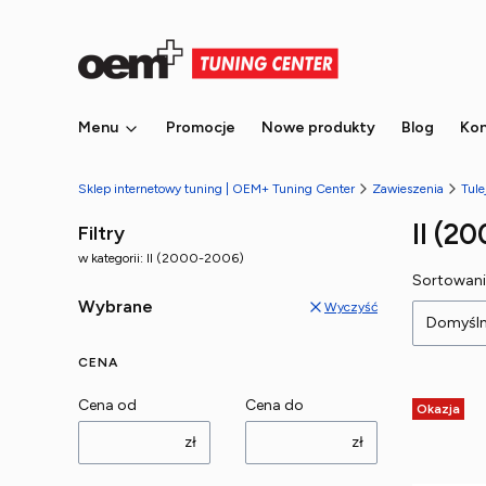
Menu
Promocje
Nowe produkty
Blog
Kon
Sklep internetowy tuning | OEM+ Tuning Center
Zawieszenia
Tule
II (2
Filtry
w kategorii: II (2000-2006)
Lista
Sortowani
Wybrane
Wyczyść
Domyśl
CENA
Cena od
Cena do
Okazja
zł
zł