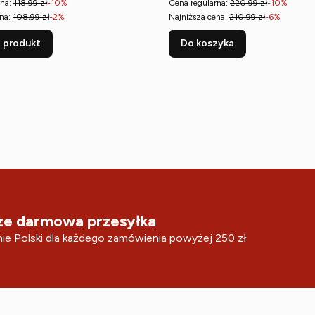
na:
118,99 zł
-10%
Cena regularna:
220,99 zł
-10%
na:
108,99 zł
-2%
Najniższa cena:
210,99 zł
-6%
 produkt
Do koszyka
e darmowa przesyłka
ie Polski dla każdego zamówienia powyżej 250 zł