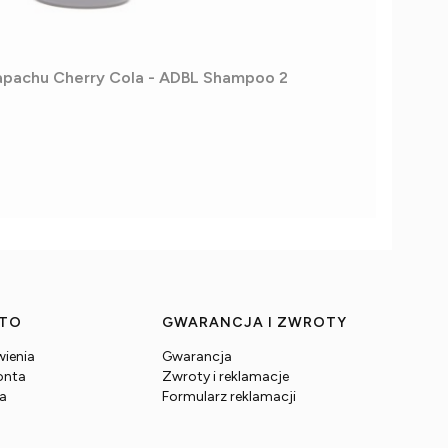
apachu Cherry Cola - ADBL Shampoo 2
NTO
GWARANCJA I ZWROTY
ienia
Gwarancja
onta
Zwroty i reklamacje
ia
Formularz reklamacji