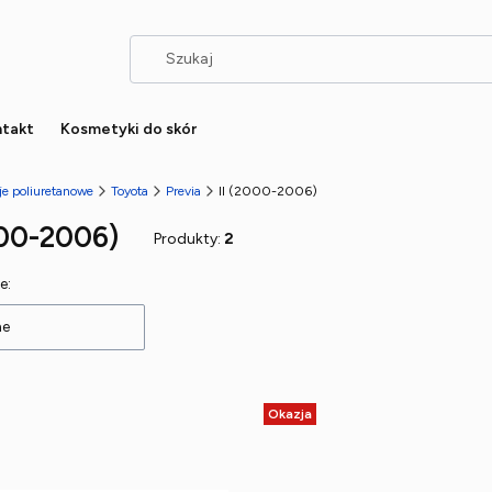
takt
Kosmetyki do skór
je poliuretanowe
Toyota
Previa
II (2000-2006)
000-2006)
Produkty:
2
 produktów
e:
ne
Okazja