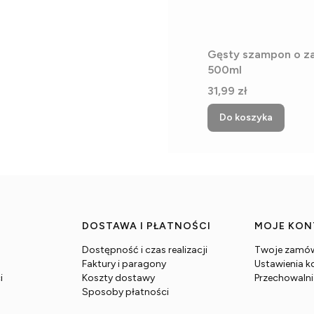
Gęsty szampon o z
500ml
Cena
31,99 zł
Do koszyka
DOSTAWA I PŁATNOŚCI
MOJE KO
Dostępność i czas realizacji
Twoje zamów
Faktury i paragony
Ustawienia k
i
Koszty dostawy
Przechowaln
Sposoby płatności