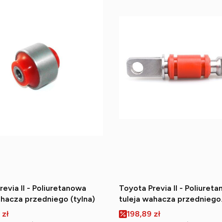
revia II - Poliuretanowa
Toyota Previa II - Poliuret
ahacza przedniego (tylna)
tuleja wahacza przedniego
przednia (cukierek)
romocyjna
Cena promocyjna
 zł
198,89 zł