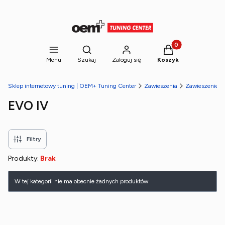
Produkty w koszyk
Otwórz wyszukiwarkę
Menu
Szukaj
Zaloguj się
Koszyk
Sklep internetowy tuning | OEM+ Tuning Center
Zawieszenia
Zawieszenie g
EVO IV
Filtry
Produkty:
Brak
Lista produktów
W tej kategorii nie ma obecnie żadnych produktów