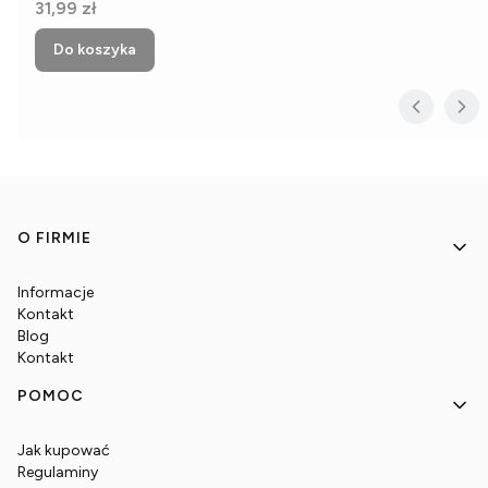
Cena
31,99 zł
Do koszyka
Linki w stopce
O FIRMIE
Informacje
Kontakt
Blog
Kontakt
POMOC
Jak kupować
Regulaminy