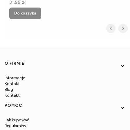
Cena
31,99 zł
Do koszyka
Linki w stopce
O FIRMIE
Informacje
Kontakt
Blog
Kontakt
POMOC
Jak kupować
Regulaminy