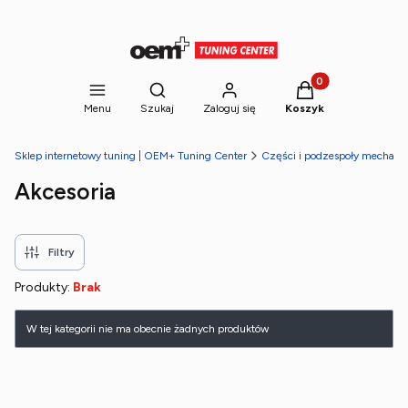
Produkty w koszyk
Otwórz wyszukiwarkę
Menu
Szukaj
Zaloguj się
Koszyk
Sklep internetowy tuning | OEM+ Tuning Center
Części i podzespoły mechani
Akcesoria
Filtry
Produkty:
Brak
Lista produktów
W tej kategorii nie ma obecnie żadnych produktów