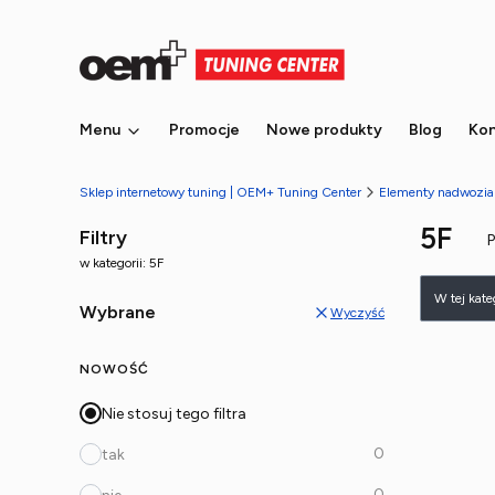
Menu
Promocje
Nowe produkty
Blog
Kon
Sklep internetowy tuning | OEM+ Tuning Center
Elementy nadwozia 
5F
Filtry
w kategorii: 5F
Lista
W tej kat
Wybrane
Wyczyść
NOWOŚĆ
Nie stosuj tego filtra
0
tak
0