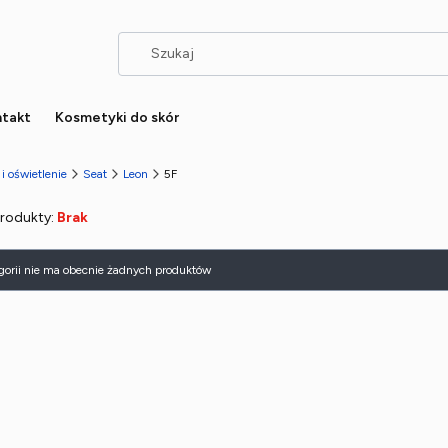
takt
Kosmetyki do skór
i oświetlenie
Seat
Leon
5F
Produkty:
Brak
 produktów
egorii nie ma obecnie żadnych produktów