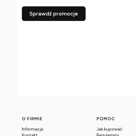
Sprawdź promocje
Linki w stopce
O FIRMIE
POMOC
Informacje
Jak kupować
Kontakt
Regulaminy