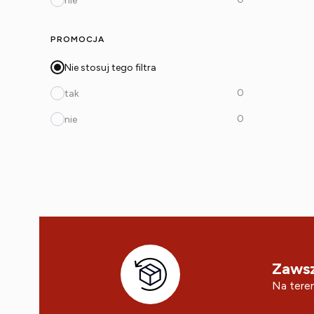
nie
PROMOCJA
Nie stosuj tego filtra
0
tak
0
nie
Zawsz
Na teren