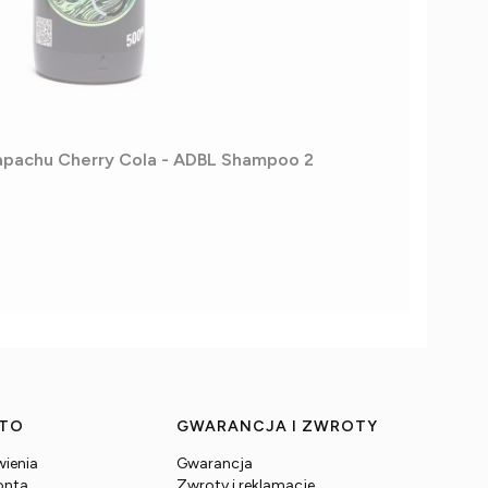
apachu Cherry Cola - ADBL Shampoo 2
NTO
GWARANCJA I ZWROTY
ienia
Gwarancja
onta
Zwroty i reklamacje