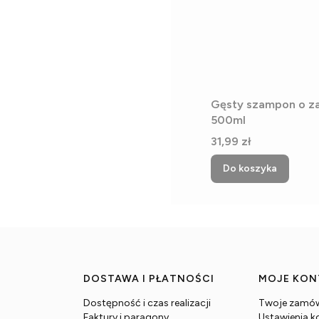
Gęsty szampon o z
500ml
Cena
31,99 zł
Do koszyka
DOSTAWA I PŁATNOŚCI
MOJE KO
Dostępność i czas realizacji
Twoje zamów
Faktury i paragony
Ustawienia k