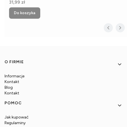
Cena
31,99 zł
Do koszyka
Linki w stopce
O FIRMIE
Informacje
Kontakt
Blog
Kontakt
POMOC
Jak kupować
Regulaminy