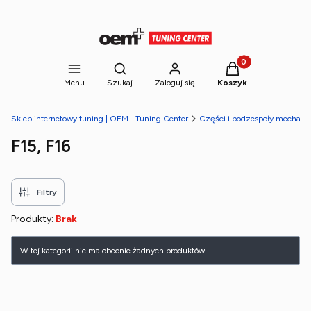
Produkty w koszyk
Otwórz wyszukiwarkę
Menu
Szukaj
Zaloguj się
Koszyk
Sklep internetowy tuning | OEM+ Tuning Center
Części i podzespoły mechani
F15, F16
Filtry
Produkty:
Brak
Lista produktów
W tej kategorii nie ma obecnie żadnych produktów