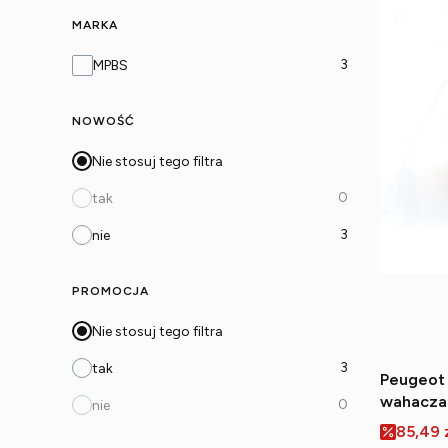
MARKA
Marka
3
MPBS
NOWOŚĆ
Nie stosuj tego filtra
0
tak
3
nie
PROMOCJA
Nie stosuj tego filtra
3
tak
Peugeot 
wahacza 
0
nie
Cena p
85,49 