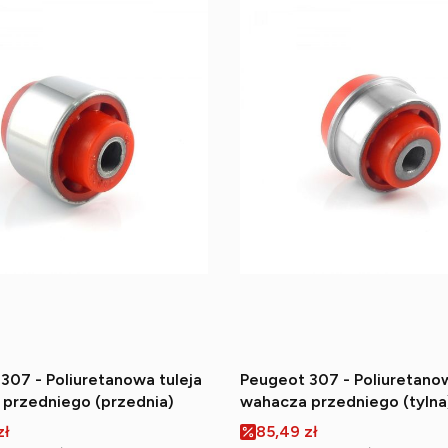
307 - Poliuretanowa tuleja
Peugeot 307 - Poliuretanow
przedniego (przednia)
wahacza przedniego (tylna
romocyjna
Cena promocyjna
zł
85,49 zł