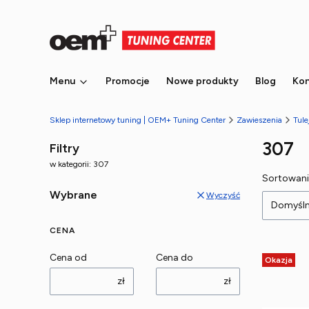
Menu
Promocje
Nowe produkty
Blog
Kon
Sklep internetowy tuning | OEM+ Tuning Center
Zawieszenia
Tule
307
Filtry
w kategorii: 307
Lista
Sortowani
Wybrane
Wyczyść
Domyśl
CENA
Cena od
Cena do
Okazja
zł
zł