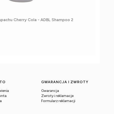
apachu Cherry Cola - ADBL Shampoo 2
NTO
GWARANCJA I ZWROTY
ienia
Gwarancja
onta
Zwroty i reklamacje
ia
Formularz reklamacji