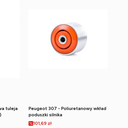
a tuleja
Peugeot 307 - Poliuretanowy wkład
)
poduszki silnika
Cena promocyjna
101,69 zł