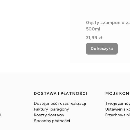
Gęsty szampon o z
500ml
Cena
31,99 zł
Do koszyka
DOSTAWA I PŁATNOŚCI
MOJE KO
Dostępność i czas realizacji
Twoje zamów
Faktury i paragony
Ustawienia k
i
Koszty dostawy
Przechowaln
Sposoby płatności