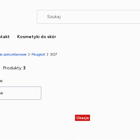
takt
Kosmetyki do skór
je poliuretanowe
Peugeot
307
Produkty:
3
 produktów
e:
ne
Okazja