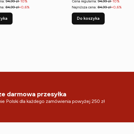
na:
94,99 zł
-10%
Cena regularna:
94,99 zł
-10%
na:
84,99 zł
+0,6%
Najniższa cena:
84,99 zł
+0,6%
zyka
Do koszyka
e darmowa przesyłka
ie Polski dla każdego zamówienia powyżej 250 zł