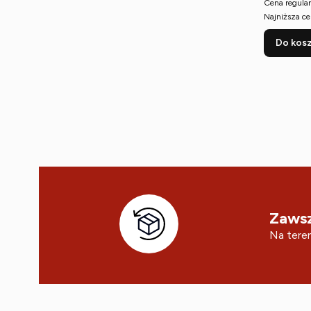
Cena regular
Najniższa ce
Do kos
Zawsz
Na teren