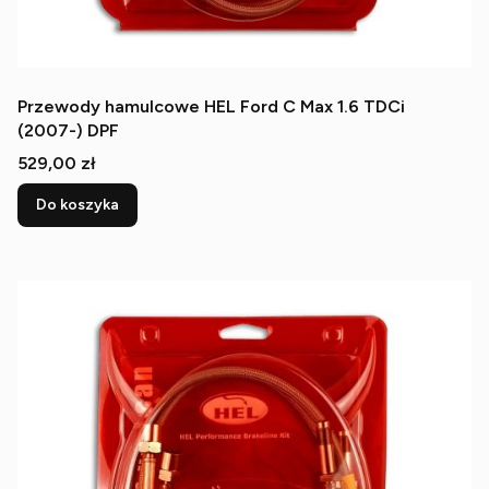
Przewody hamulcowe HEL Ford C Max 1.6 TDCi
(2007-) DPF
Cena
529,00 zł
Do koszyka