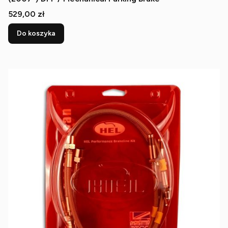
Cena
529,00 zł
Do koszyka