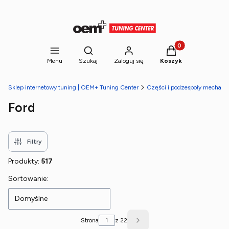
Produkty w koszyk
Otwórz wyszukiwarkę
Menu
Szukaj
Zaloguj się
Koszyk
Sklep internetowy tuning | OEM+ Tuning Center
Części i podzespoły mechani
Ford
Filtry
Produkty:
517
Lista produktów
Sortowanie:
Domyślne
Strona
z 22
Następne produkty