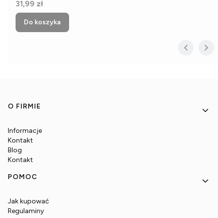
Cena
31,99 zł
Do koszyka
Linki w stopce
O FIRMIE
Informacje
Kontakt
Blog
Kontakt
POMOC
Jak kupować
Regulaminy