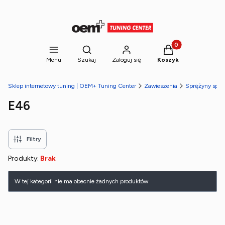
Produkty w koszyk
Otwórz wyszukiwarkę
Menu
Szukaj
Zaloguj się
Koszyk
Sklep internetowy tuning | OEM+ Tuning Center
Zawieszenia
Sprężyny spor
E46
Filtry
Produkty:
Brak
Lista produktów
W tej kategorii nie ma obecnie żadnych produktów