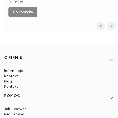
Cena
31,99 zł
Do koszyka
Linki w stopce
O FIRMIE
Informacje
Kontakt
Blog
Kontakt
POMOC
Jak kupować
Regulaminy