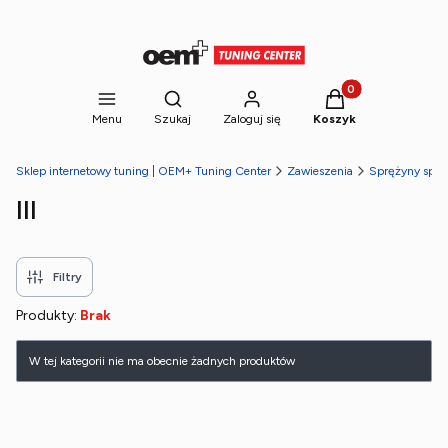
Produkty w koszyk
Otwórz wyszukiwarkę
Menu
Szukaj
Zaloguj się
Koszyk
Sklep internetowy tuning | OEM+ Tuning Center
Zawieszenia
Sprężyny spor
III
Filtry
Produkty:
Brak
Lista produktów
W tej kategorii nie ma obecnie żadnych produktów