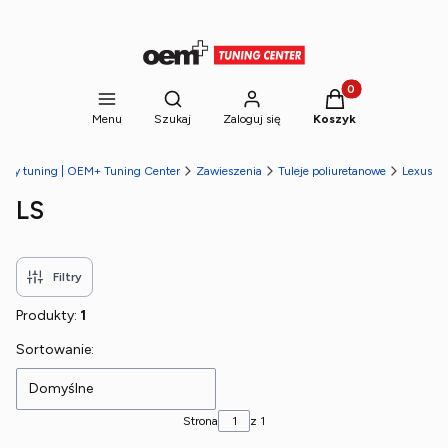
Produkty w koszyk
Otwórz wyszukiwarkę
Menu
Szukaj
Zaloguj się
Koszyk
towy tuning | OEM+ Tuning Center
Zawieszenia
Tuleje poliuretanowe
Lexus
LS
Filtry
Produkty:
1
Lista produktów
Sortowanie:
Domyślne
Strona
z 1