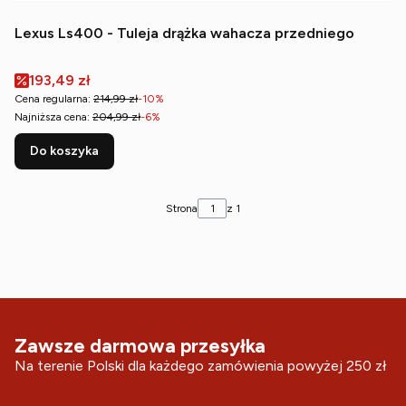
Lexus Ls400 - Tuleja drążka wahacza przedniego
Cena promocyjna
193,49 zł
Cena regularna:
214,99 zł
-10%
Najniższa cena:
204,99 zł
-6%
Do koszyka
Strona
z 1
Zawsze darmowa przesyłka
Na terenie Polski dla każdego zamówienia powyżej 250 zł