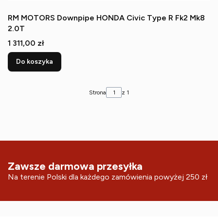
RM MOTORS Downpipe HONDA Civic Type R Fk2 Mk8
2.0T
Cena
1 311,00 zł
Do koszyka
Strona
z 1
Zawsze darmowa przesyłka
Na terenie Polski dla każdego zamówienia powyżej 250 zł