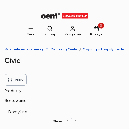
Produkty w koszyk
Otwórz wyszukiwarkę
Menu
Szukaj
Zaloguj się
Koszyk
Sklep internetowy tuning | OEM+ Tuning Center
Części i podzespoły mechani
Civic
Filtry
Produkty:
1
Lista produktów
Sortowanie:
Domyślne
Strona
z 1