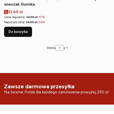
wieszak tłumika
Cena promocyjna
31,49 zł
Cena regularna:
34,99 zł
-10%
Najniższa cena:
24,99 zł
+26%
Do koszyka
Strona
z 1
Zawsze darmowa przesyłka
Na terenie Polski dla każdego zamówienia powyżej 250 zł