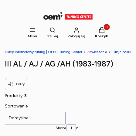
Produkty w koszyk
Otwórz wyszukiwarkę
Menu
Szukaj
Zaloguj się
Koszyk
Sklep internetowy tuning | OEM+ Tuning Center
Zawieszenia
Tuleje poliure
III AL / AJ / AG /AH (1983-1987)
Filtry
Produkty:
3
Lista produktów
Sortowanie:
Domyślne
Strona
z 1