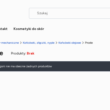
takt
Kosmetyki do skór
ły mechaniczne
Końcówki, złączki, nyple
Końcówki olejowe
Proste
e
Produkty:
Brak
 produktów
egorii nie ma obecnie żadnych produktów