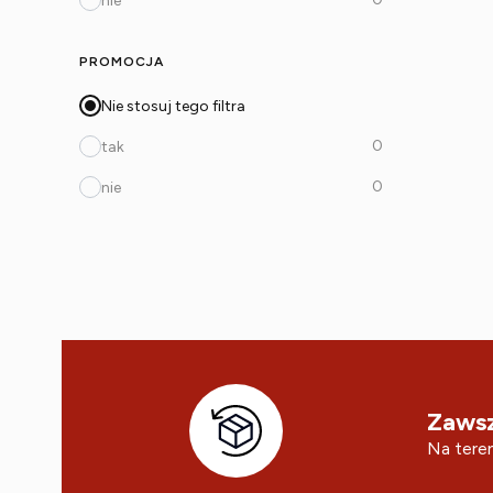
nie
PROMOCJA
Nie stosuj tego filtra
0
tak
0
nie
Zawsz
Na teren