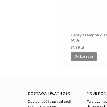
Gęsty szampon o z
500ml
Cena
31,99 zł
Do koszyka
DOSTAWA I PŁATNOŚCI
MOJE KO
Dostępność i czas realizacji
Twoje zamów
Faktury i paragony
Ustawienia k