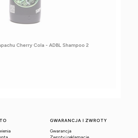
apachu Cherry Cola - ADBL Shampoo 2
NTO
GWARANCJA I ZWROTY
ienia
Gwarancja
onta
Zwroty i reklamacje