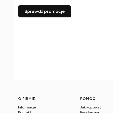
Sprawdź promocje
Linki w stopce
O FIRMIE
POMOC
Informacje
Jak kupować
Kontakt
Regulaminy