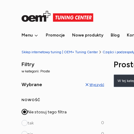
Menu
Promocje
Nowe produkty
Blog
Kon
Sklep internetowy tuning | OEM+ Tuning Center
Części i podzespo
Prost
Filtry
w kategorii: Proste
Lista
W tej kat
Wybrane
Wyczyść
NOWOŚĆ
Nie stosuj tego filtra
0
tak
0