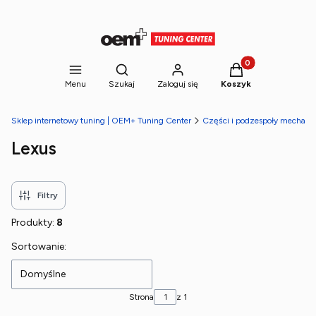
Produkty w koszyk
Otwórz wyszukiwarkę
Menu
Szukaj
Zaloguj się
Koszyk
Sklep internetowy tuning | OEM+ Tuning Center
Części i podzespoły mechani
Lexus
Filtry
Produkty:
8
Lista produktów
Sortowanie:
Domyślne
Strona
z 1