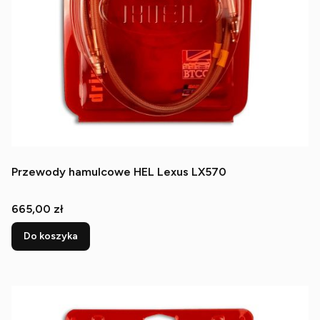
Przewody hamulcowe HEL Lexus LX570
Cena
665,00 zł
Do koszyka