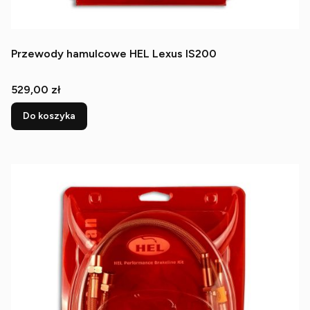
Przewody hamulcowe HEL Lexus IS200
Cena
529,00 zł
Do koszyka