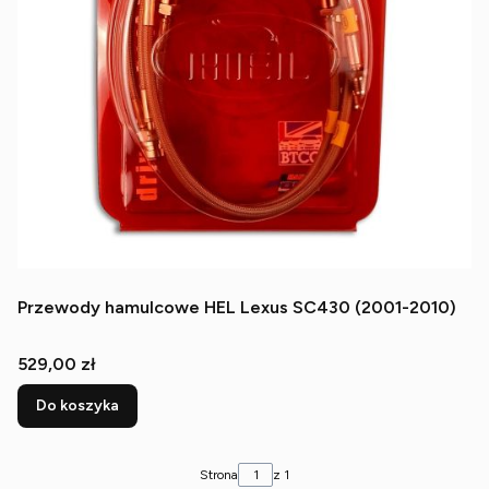
Przewody hamulcowe HEL Lexus SC430 (2001-2010)
Cena
529,00 zł
Do koszyka
Strona
z 1