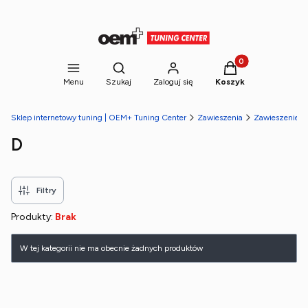
Produkty w koszyk
Otwórz wyszukiwarkę
Menu
Szukaj
Zaloguj się
Koszyk
Sklep internetowy tuning | OEM+ Tuning Center
Zawieszenia
Zawieszenie g
D
Filtry
Produkty:
Brak
Lista produktów
W tej kategorii nie ma obecnie żadnych produktów