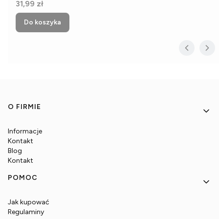
Cena
31,99 zł
Do koszyka
Linki w stopce
O FIRMIE
Informacje
Kontakt
Blog
Kontakt
POMOC
Jak kupować
Regulaminy