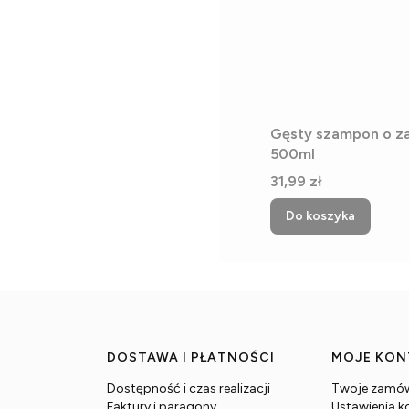
Gęsty szampon o z
500ml
Cena
31,99 zł
Do koszyka
DOSTAWA I PŁATNOŚCI
MOJE KO
Dostępność i czas realizacji
Twoje zamów
Faktury i paragony
Ustawienia k