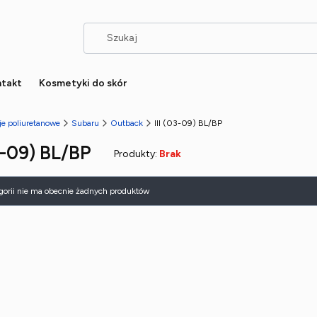
takt
Kosmetyki do skór
je poliuretanowe
Subaru
Outback
III (03-09) BL/BP
03-09) BL/BP
Produkty:
Brak
 produktów
egorii nie ma obecnie żadnych produktów