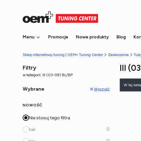
Menu
Promocje
Nowe produkty
Blog
Kon
Sklep internetowy tuning | OEM+ Tuning Center
Zawieszenia
Tule
III (
Filtry
w kategorii: III (03-09) BL/BP
Lista
W tej kat
Wybrane
Wyczyść
NOWOŚĆ
Nie stosuj tego filtra
0
tak
0