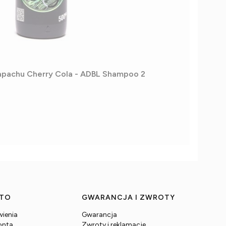
apachu Cherry Cola - ADBL Shampoo 2
NTO
GWARANCJA I ZWROTY
ienia
Gwarancja
onta
Zwroty i reklamacje