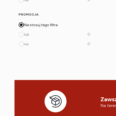
nie
PROMOCJA
Nie stosuj tego filtra
0
tak
0
nie
Zawsz
Na teren