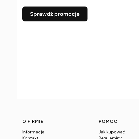
Sprawdź promocje
Linki w stopce
O FIRMIE
POMOC
Informacje
Jak kupować
Kontakt
Regulaminy