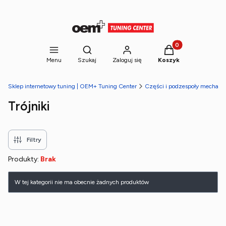
Produkty w koszyk
Otwórz wyszukiwarkę
Menu
Szukaj
Zaloguj się
Koszyk
Sklep internetowy tuning | OEM+ Tuning Center
Części i podzespoły mechani
Trójniki
Filtry
Produkty:
Brak
Lista produktów
W tej kategorii nie ma obecnie żadnych produktów