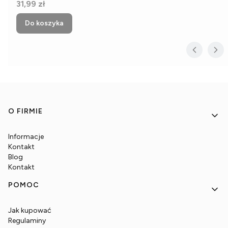
Cena
31,99 zł
Do koszyka
Linki w stopce
O FIRMIE
Informacje
Kontakt
Blog
Kontakt
POMOC
Jak kupować
Regulaminy