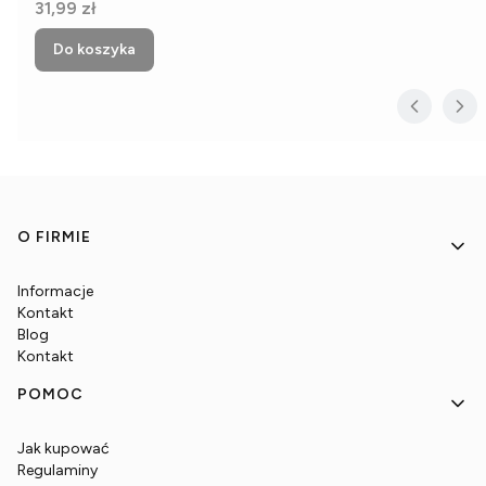
Cena
31,99 zł
Do koszyka
Linki w stopce
O FIRMIE
Informacje
Kontakt
Blog
Kontakt
POMOC
Jak kupować
Regulaminy