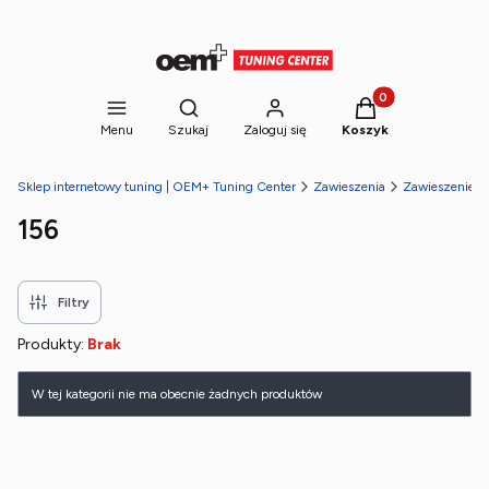
Produkty w koszyk
Otwórz wyszukiwarkę
Menu
Szukaj
Zaloguj się
Koszyk
Sklep internetowy tuning | OEM+ Tuning Center
Zawieszenia
Zawieszenie g
156
Filtry
Produkty:
Brak
Lista produktów
W tej kategorii nie ma obecnie żadnych produktów