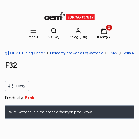
Produkty w koszyk
Otwórz wyszukiwarkę
Menu
Szukaj
Zaloguj się
Koszyk
uning | OEM+ Tuning Center
Elementy nadwozia i oświetlenie
BMW
Seria 4
F32
Filtry
Produkty:
Brak
Lista produktów
W tej kategorii nie ma obecnie żadnych produktów