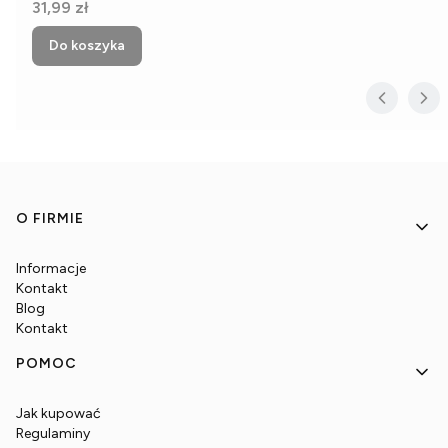
Cena
31,99 zł
Do koszyka
Linki w stopce
O FIRMIE
Informacje
Kontakt
Blog
Kontakt
POMOC
Jak kupować
Regulaminy