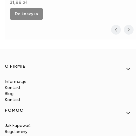
Cena
31,99 zł
Do koszyka
Linki w stopce
O FIRMIE
Informacje
Kontakt
Blog
Kontakt
POMOC
Jak kupować
Regulaminy