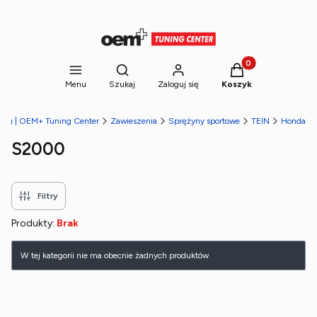
Produkty w koszyk
Otwórz wyszukiwarkę
Menu
Szukaj
Zaloguj się
Koszyk
ning | OEM+ Tuning Center
Zawieszenia
Sprężyny sportowe
TEIN
Honda
S2000
Filtry
Produkty:
Brak
Lista produktów
W tej kategorii nie ma obecnie żadnych produktów