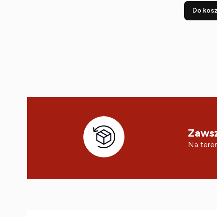
Do kos
Zawsz
Na teren