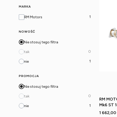
MARKA
Marka
1
RM Motors
NOWOŚĆ
Nie stosuj tego filtra
0
tak
1
nie
PROMOCJA
Nie stosuj tego filtra
0
tak
RM MOTO
Mk6 ST 1
1
nie
Cena
1 662,00 