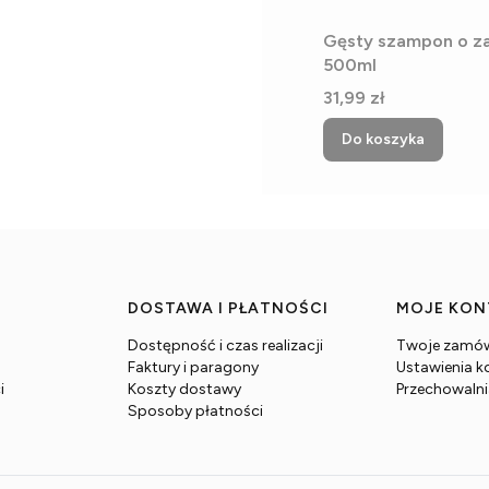
Gęsty szampon o z
500ml
Cena
31,99 zł
Do koszyka
DOSTAWA I PŁATNOŚCI
MOJE KO
Dostępność i czas realizacji
Twoje zamów
Faktury i paragony
Ustawienia k
i
Koszty dostawy
Przechowaln
Sposoby płatności