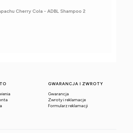
apachu Cherry Cola - ADBL Shampoo 2
NTO
GWARANCJA I ZWROTY
ienia
Gwarancja
onta
Zwroty i reklamacje
ia
Formularz reklamacji