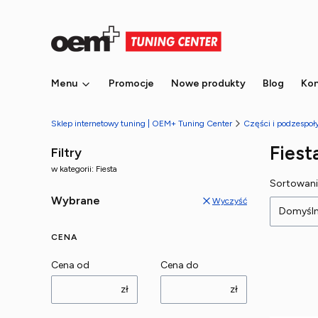
Menu
Promocje
Nowe produkty
Blog
Kon
Sklep internetowy tuning | OEM+ Tuning Center
Części i podzespo
Fiest
Filtry
w kategorii: Fiesta
Lista
Sortowani
Wybrane
Wyczyść
Domyśl
CENA
Cena od
Cena do
zł
zł