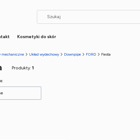
takt
Kosmetyki do skór
ły mechaniczne
Układ wydechowy
Downpipe
FORD
Fiesta
a
Produkty:
1
 produktów
e:
ne