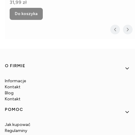
Cena
31,99 zł
Do koszyka
Linki w stopce
O FIRMIE
Informacje
Kontakt
Blog
Kontakt
POMOC
Jak kupować
Regulaminy