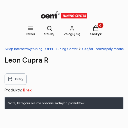
Produkty w koszyk
Otwórz wyszukiwarkę
Menu
Szukaj
Zaloguj się
Koszyk
Sklep internetowy tuning | OEM+ Tuning Center
Części i podzespoły mechani
Leon Cupra R
Filtry
Produkty:
Brak
Lista produktów
W tej kategorii nie ma obecnie żadnych produktów