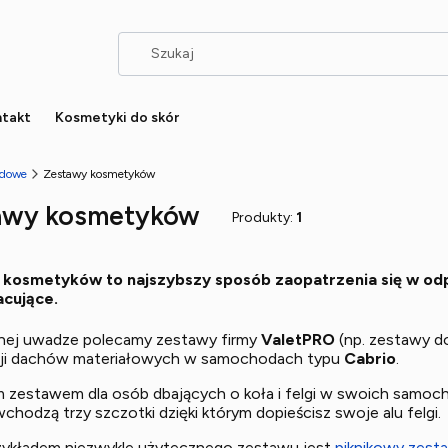
takt
Kosmetyki do skór
odowe
Zestawy kosmetyków
awy kosmetyków
Produkty:
1
kosmetyków to najszybszy sposób zaopatrzenia się w od
cujące.
nej uwadze polecamy zestawy firmy
ValetPRO
(np. zestawy 
cji dachów materiałowych w samochodach typu
Cabrio
.
 zestawem dla osób dbających o koła i felgi w swoich samoc
chodzą trzy szczotki dzięki którym dopieścisz swoje alu felgi.
zykładem niezwykle użytecznego zestawu jest
piknikowy zes