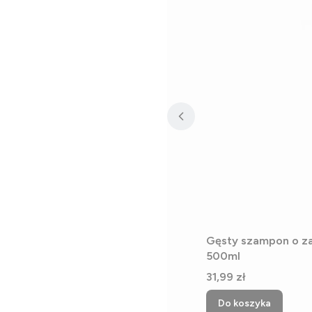
Gęsty szampon o z
500ml
Cena
31,99 zł
Do koszyka