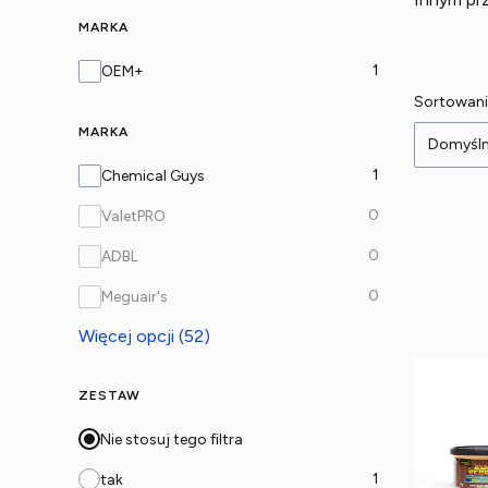
MARKA
Marka
1
OEM+
Lista
Sortowani
MARKA
Domyśl
Marka
1
Chemical Guys
0
ValetPRO
0
ADBL
0
Meguair's
Więcej opcji (52)
ZESTAW
Nie stosuj tego filtra
1
tak