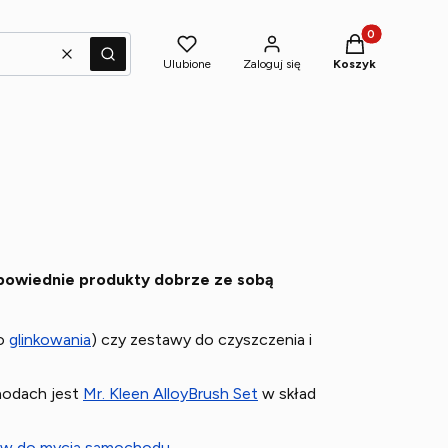
Produkty w kosz
Wyczyść
Szukaj
Ulubione
Zaloguj się
Koszyk
powiednie produkty dobrze ze sobą
do
glinkowania
) czy zestawy do czyszczenia i
hodach jest
Mr. Kleen AlloyBrush Set
w skład
taw do mycia samochodu
.