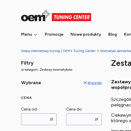
Menu
Promocje
Nowe produkty
Blog
Kon
Sklep internetowy tuning | OEM+ Tuning Center
Kosmetyki samoch
Zest
Filtry
w kategorii: Zestawy kosmetyków
Zestawy 
Wybrane
Wyczyść
współpra
CENA
Szczegól
pielęgna
Cena od
Cena do
Ciekawym
zł
zł
którego w
Innym pr