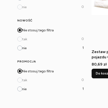
0
nie
NOWOŚĆ
Nie stosuj tego filtra
0
tak
1
nie
Zestaw 
pojazdu
PROMOCJA
Cena
80,69 zł
Nie stosuj tego filtra
Do kos
0
tak
1
nie