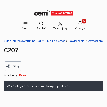
Produkty w koszyk
Otwórz wyszukiwarkę
Menu
Szukaj
Zaloguj się
Koszyk
Sklep internetowy tuning | OEM+ Tuning Center
Zawieszenia
Zawieszenie g
C207
Filtry
Produkty:
Brak
Lista produktów
W tej kategorii nie ma obecnie żadnych produktów