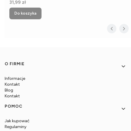
Cena
31,99 zł
Do koszyka
Linki w stopce
O FIRMIE
Informacje
Kontakt
Blog
Kontakt
POMOC
Jak kupować
Regulaminy