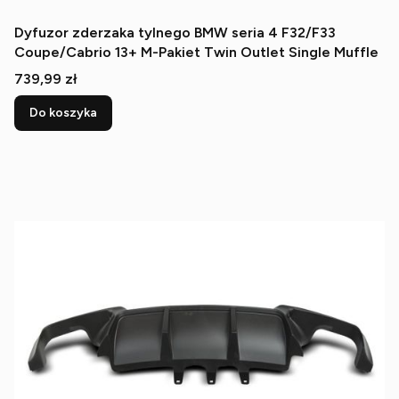
Dyfuzor zderzaka tylnego BMW seria 4 F32/F33
Coupe/Cabrio 13+ M-Pakiet Twin Outlet Single Muffle
Cena
739,99 zł
Do koszyka