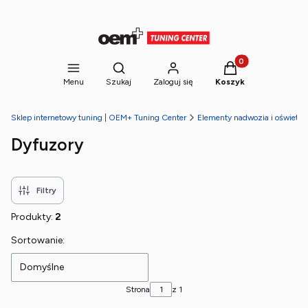
Produkty w koszyk
Otwórz wyszukiwarkę
Menu
Szukaj
Zaloguj się
Koszyk
Sklep internetowy tuning | OEM+ Tuning Center
Elementy nadwozia i oświetlen
Dyfuzory
Filtry
Produkty:
2
Lista produktów
Sortowanie:
Domyślne
Strona
z 1