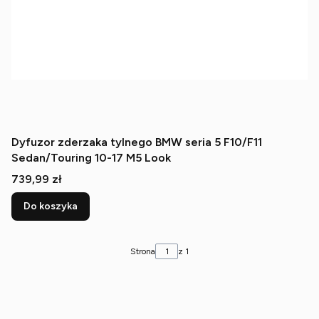
Dyfuzor zderzaka tylnego BMW seria 5 F10/F11
Sedan/Touring 10-17 M5 Look
Cena
739,99 zł
Do koszyka
Strona
z 1