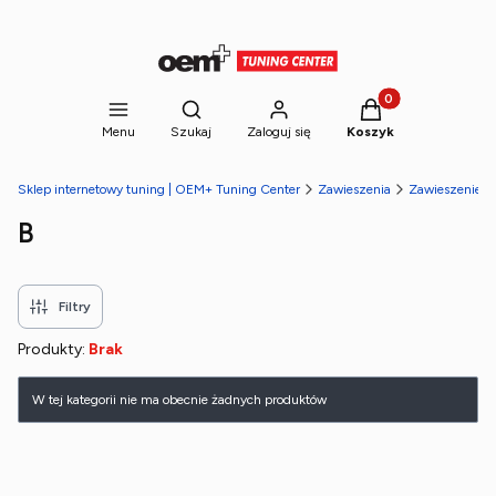
Produkty w koszyk
Otwórz wyszukiwarkę
Menu
Szukaj
Zaloguj się
Koszyk
Sklep internetowy tuning | OEM+ Tuning Center
Zawieszenia
Zawieszenie g
B
Filtry
Produkty:
Brak
Lista produktów
W tej kategorii nie ma obecnie żadnych produktów