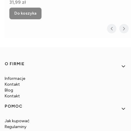
Cena
31,99 zł
Do koszyka
Linki w stopce
O FIRMIE
Informacje
Kontakt
Blog
Kontakt
POMOC
Jak kupować
Regulaminy