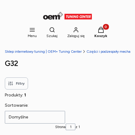
Produkty w koszyk
Otwórz wyszukiwarkę
Menu
Szukaj
Zaloguj się
Koszyk
Sklep internetowy tuning | OEM+ Tuning Center
Części i podzespoły mechani
G32
Filtry
Produkty:
1
Lista produktów
Sortowanie:
Domyślne
Strona
z 1