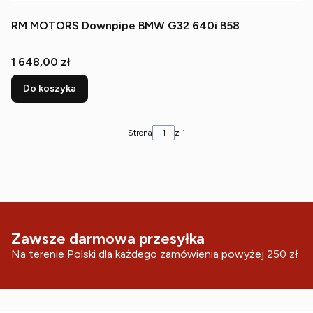
RM MOTORS Downpipe BMW G32 640i B58
Cena
1 648,00 zł
Do koszyka
Strona
z 1
Zawsze darmowa przesyłka
Na terenie Polski dla każdego zamówienia powyżej 250 zł