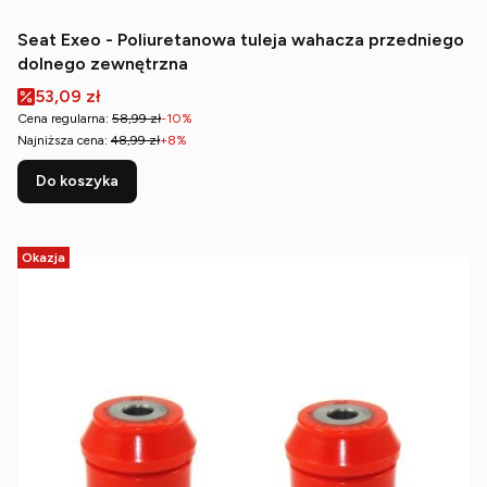
Seat Exeo - Poliuretanowa tuleja wahacza przedniego
dolnego zewnętrzna
Cena promocyjna
53,09 zł
Cena regularna:
58,99 zł
-10%
Najniższa cena:
48,99 zł
+8%
Do koszyka
Okazja