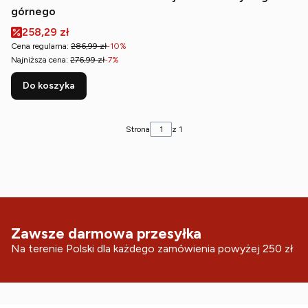
górnego
Cena promocyjna
258,29 zł
Cena regularna:
286,99 zł
-10%
Najniższa cena:
276,99 zł
-7%
Do koszyka
Strona
z 1
Zawsze darmowa przesyłka
Na terenie Polski dla każdego zamówienia powyżej 250 zł