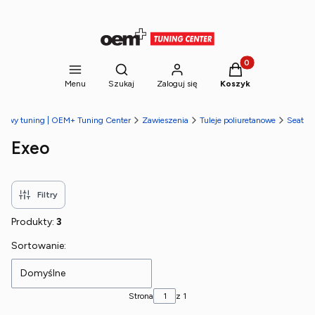
Produkty w koszyk
Otwórz wyszukiwarkę
Menu
Szukaj
Zaloguj się
Koszyk
etowy tuning | OEM+ Tuning Center
Zawieszenia
Tuleje poliuretanowe
Seat
Exeo
Filtry
Produkty:
3
Lista produktów
Sortowanie:
Domyślne
Strona
z 1