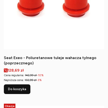
Seat Exeo - Poliuretanowe tuleje wahacza tylnego
(poprzecznego)
Cena promocyjna
128,69 zł
Cena regularna:
142,99 zł
-10%
Najniższa cena:
132,99 zł
-3%
Do koszyka
Okazja