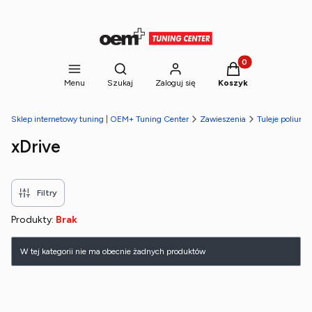
Produkty w koszyk
Otwórz wyszukiwarkę
Menu
Szukaj
Zaloguj się
Koszyk
Sklep internetowy tuning | OEM+ Tuning Center
Zawieszenia
Tuleje poliure
xDrive
Filtry
Produkty:
Brak
Lista produktów
W tej kategorii nie ma obecnie żadnych produktów