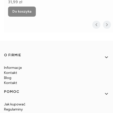
Cena
31,99 zł
Do koszyka
Linki w stopce
O FIRMIE
Informacje
Kontakt
Blog
Kontakt
POMOC
Jak kupować
Regulaminy