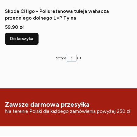
Skoda Citigo - Poliuretanowa tuleja wahacza
przedniego dolnego L=P Tylna
Cena
59,90 zł
Do koszyka
Strona
z 1
Zawsze darmowa przesyłka
Na terenie Polski dla każdego zamówienia powyżej 250 zł