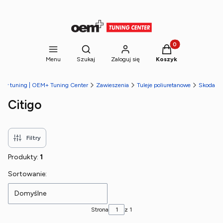
Produkty w koszyk
Otwórz wyszukiwarkę
Menu
Szukaj
Zaloguj się
Koszyk
towy tuning | OEM+ Tuning Center
Zawieszenia
Tuleje poliuretanowe
Skoda
Citigo
Filtry
Produkty:
1
Lista produktów
Sortowanie:
Domyślne
Strona
z 1