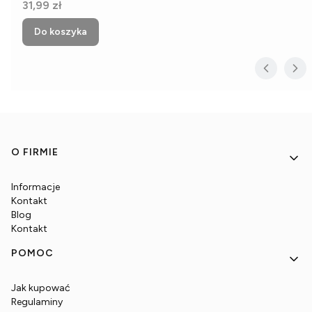
Cena
31,99 zł
Do koszyka
Linki w stopce
O FIRMIE
Informacje
Kontakt
Blog
Kontakt
POMOC
Jak kupować
Regulaminy