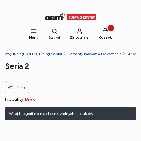
Produkty w koszyk
Otwórz wyszukiwarkę
Menu
Szukaj
Zaloguj się
Koszyk
rnetowy tuning | OEM+ Tuning Center
Elementy nadwozia i oświetlenie
BMW
Seria 2
Filtry
Produkty:
Brak
Lista produktów
W tej kategorii nie ma obecnie żadnych produktów