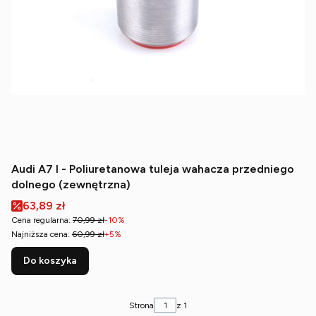
Audi A7 I - Poliuretanowa tuleja wahacza przedniego
dolnego (zewnętrzna)
Cena promocyjna
63,89 zł
Cena regularna:
70,99 zł
-10%
Najniższa cena:
60,99 zł
+5%
Do koszyka
Strona
z 1