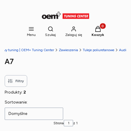
Produkty w koszyk
Otwórz wyszukiwarkę
Menu
Szukaj
Zaloguj się
Koszyk
etowy tuning | OEM+ Tuning Center
Zawieszenia
Tuleje poliuretanowe
Audi
A7
Filtry
Produkty:
2
Lista produktów
Sortowanie:
Domyślne
Strona
z 1