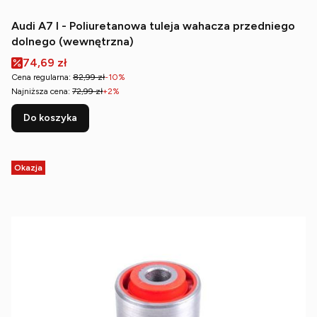
Audi A7 I - Poliuretanowa tuleja wahacza przedniego
dolnego (wewnętrzna)
Cena promocyjna
74,69 zł
Cena regularna:
82,99 zł
-10%
Najniższa cena:
72,99 zł
+2%
Do koszyka
Okazja