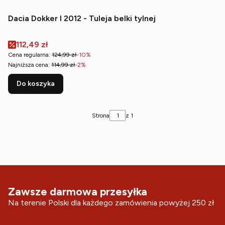
Dacia Dokker I 2012 - Tuleja belki tylnej
Cena promocyjna
112,49 zł
Cena regularna:
124,99 zł
-10%
Najniższa cena:
114,99 zł
-2%
Do koszyka
Strona
z 1
Zawsze darmowa przesyłka
Na terenie Polski dla każdego zamówienia powyżej 250 zł