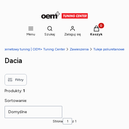
Produkty w koszyk
Otwórz wyszukiwarkę
Menu
Szukaj
Zaloguj się
Koszyk
 internetowy tuning | OEM+ Tuning Center
Zawieszenia
Tuleje poliuretanowe
Dacia
Filtry
Produkty:
1
Lista produktów
Sortowanie:
Domyślne
Strona
z 1