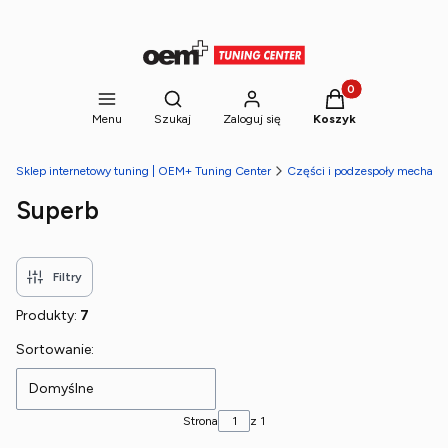
Produkty w koszyk
Otwórz wyszukiwarkę
Menu
Szukaj
Zaloguj się
Koszyk
Sklep internetowy tuning | OEM+ Tuning Center
Części i podzespoły mechani
Superb
Filtry
Produkty:
7
Lista produktów
Sortowanie:
Domyślne
Strona
z 1