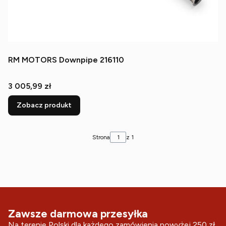
RM MOTORS Downpipe 216110
Cena
3 005,99 zł
Zobacz produkt
Strona
z 1
Zawsze darmowa przesyłka
Na terenie Polski dla każdego zamówienia powyżej 250 zł