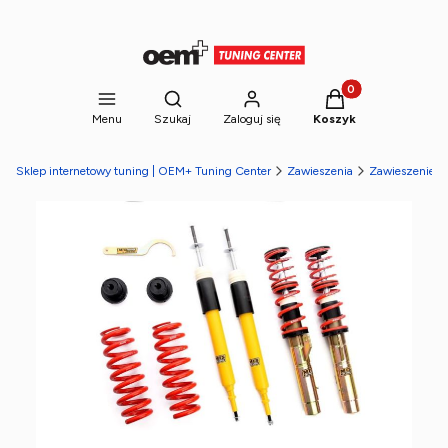
Produkty w koszyk
Otwórz wyszukiwarkę
Menu
Szukaj
Zaloguj się
Koszyk
Sklep internetowy tuning | OEM+ Tuning Center
Zawieszenia
Zawieszenie g