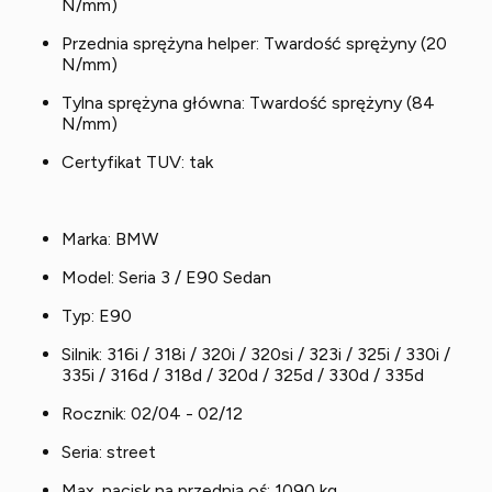
N/mm)
Przednia sprężyna helper: Twardość sprężyny (20
N/mm)
Tylna sprężyna główna: Twardość sprężyny (84
N/mm)
Certyfikat TUV: tak
Marka: BMW
Model: Seria 3 / E90 Sedan
Typ: E90
Silnik: 316i / 318i / 320i / 320si / 323i / 325i / 330i /
335i / 316d / 318d / 320d / 325d / 330d / 335d
Rocznik: 02/04 - 02/12
Seria: street
Max. nacisk na przednią oś: 1090 kg