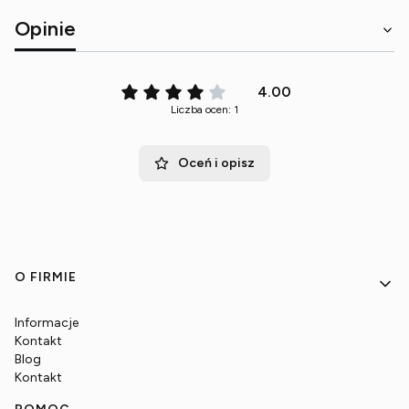
Opinie
4.00
Liczba ocen: 1
Oceń i opisz
Linki w stopce
O FIRMIE
Informacje
Kontakt
Blog
Kontakt