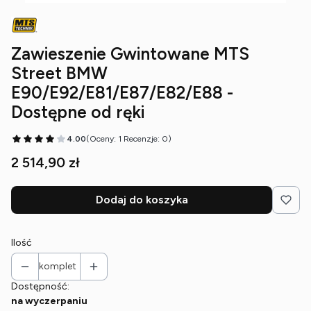
Zawieszenie Gwintowane MTS
Street BMW
E90/E92/E81/E87/E82/E88 -
Dostępne od ręki
4.00
(Oceny: 1 Recenzje: 0)
Cena
2 514,90 zł
Dodaj do koszyka
Ilość
komplet
Dostępność:
na wyczerpaniu